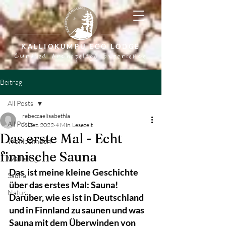
KALLIOKUMPU ECO LODGE
Curated Archipelago Experience
Beitrag
All Posts
rebeccaelisabethla
All Posts
9. Dez. 2022
4 Min. Lesezeit
Das erste Mal - Echt
Wohlbefinden
finnische Sauna
Wellbeing
Das  ist meine kleine Geschichte 
Sauna
über das erstes Mal: Sauna! 
Natur
Darüber, wie es ist in Deutschland 
und in Finnland zu saunen und was 
Sauna mit dem Überwinden von 