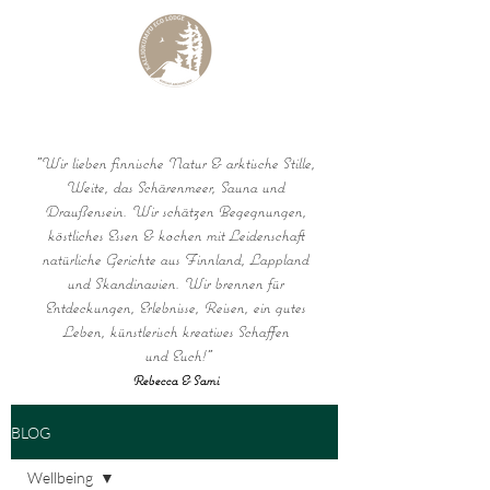
KALLIOKUMPU ECO LODGE
Curated Archipelago Experience
"Wir lieben finnische Natur & arktische Stille,
Weite, das Schärenmeer, Sauna und
Draußensein. Wir schätzen Begegnungen,
köstliches Essen & kochen mit Leidenschaft
natürliche Gerichte aus Finnland, Lappland
und Skandinavien. Wir brennen für
Entdeckungen, Erlebnisse, Reisen, ein gutes
Leben, künstlerisch kreatives Schaffen
und Euch!"
Rebecca & Sami
BLOG
Wellbeing