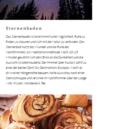
Sternenbaden
Das Sternenbaden ist eine himmlische Möglichkeit, Ruhe zu
finden, zu staunen und sich mit der Natur zu verbinden. Das
Sternenbad nutzt das Wunder und die Ruhe des
Nachthimmels, als Meditationsmethode. Nach 10-15
Minuten gewöhnt sich dein Blick an die Dunkelheit und die
Aussicht ist atemraubend.
Der Himmel über Kustavi zählt zu
einer der besten Dark Sky Destinations Europas.
Mach' es
dir in einer Hängematte bequem, halte Ausschau nach einer
Sternschnuppe und versinke im Nachthimmel über der Lodge
- inkl. Kissen, Wolldecke & Tee.