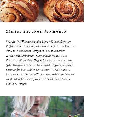
Zimtschnecken Momente
Wusstet ihr? Finnland ist das Land mit dem höchsten
Kaffeekonsum Europas. In Finnland liebt man Kaffee. Und
dazu am ein leckeres Hefegebäck. Lasst uns echte
Zimtschnecken backen! 'Korvapuusti' heißen sie in
Finnisch. Während des Teiganrührens und wenn er dann
'geht', lernen wir mit euch, bei einem lustigen Sprachkurs,
ein paar finnisch Wörter. Dann könnt ihr bald auch zu
Hause wirklich finnische Zimtschnecken backen. Und wer
weiß, vielleicht kommt ja auch mal ein Finne oder eine
Finnin zu Besuch.