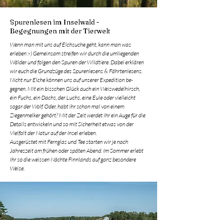
Spurenlesen im Inselwald -
Begegnungen mit der Tierwelt
Wenn man mit uns auf Elchsuche geht, kann man was
erleben :-) Gemeinsam streifen wir durch die umliegenden
Wälder und folgen den Spuren der Wildtiere. Dabei erklären
wir euch die Grundzüge des Spurenlesens & Fährtenlesens.
Nicht nur Elche können uns auf unserer Expedition be-
gegnen. Mit ein bisschen Glück auch ein Weiswedelhirsch,
ein Fuchs, ein Dachs, der Luchs, eine Eule oder vielleicht
sogar der Wolf. Oder, habt ihr schon mal von einem
Ziegenmelker gehört? Mit der Zeit werdet ihr ein Auge für die
Details entwickeln und so mit Sicherheit etwas von der
Vielfalt der Natur auf der Insel erleben.
Ausgerüstet mit Fernglas und Tee starten wir je nach
Jahreszeit am frühen oder späten Abend. Im Sommer erlebt
ihr so die weissen Nächte Finnlands auf ganz besondere
Weise.