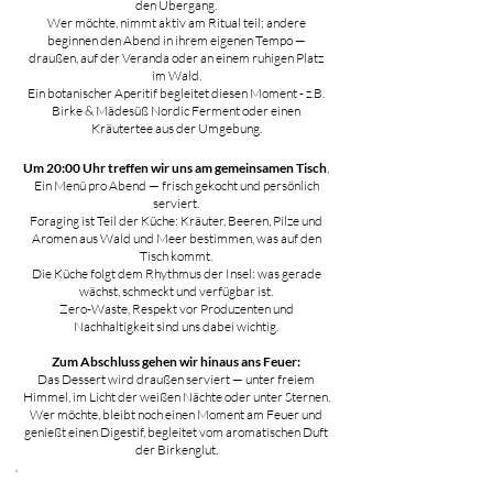
den Übergang.
Wer möchte, nimmt aktiv am Ritual teil; andere
beginnen den Abend in ihrem eigenen Tempo —
draußen, auf der Veranda oder an einem ruhigen Platz
im Wald.
Ein botanischer Aperitif begleitet diesen Moment -
z.B.
Birke & Mädesüß Nordic Ferment oder einen
Kräutertee aus der Umgebung.
Um 20:00 Uhr treffen wir uns am gemeinsamen Tisch
,
Ein Menü pro Abend — frisch gekocht und persönlich
serviert.
Foraging ist Teil der Küche: Kräuter, Beeren, Pilze und
Aromen aus Wald und Meer bestimmen, was auf den
Tisch kommt.
Die Küche folgt dem Rhythmus der Insel: was gerade
wächst, schmeckt und verfügbar ist.
Zero-Waste, Respekt vor Produzenten und
Nachhaltigkeit sind uns dabei wichtig.
Zum Abschluss gehen wir hinaus ans Feuer:
Das Dessert wird draußen serviert — unter freiem
Himmel, im Licht der weißen Nächte oder unter Sternen.
Wer möchte, bleibt noch einen Moment am Feuer und
genießt einen Digestif, begleitet vom aromatischen Duft
der Birkenglut.