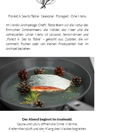
Forest & Sea to Table · Seasonal · Foraged · One Menu
Im Nordic Archipelago Chef’s Table feiern wir die Natur des
finnischen Schärenmeers: die Wälder, das Meer und die
Jahreszeiten. Unser Menü ist saisonal, terroir-driven und
„Forest & Sea to Table“ – gekocht aus Zutaten, die wir
sammeln, fischen oder von kleinen Produzenten hier im
Archipel beziehen.
Der Abend beginnt im Inselwald.
Sauna und Löyly öffnen die Sinne. Wärme,
Kiefernharzduft und der Klang des Waldes begleiten