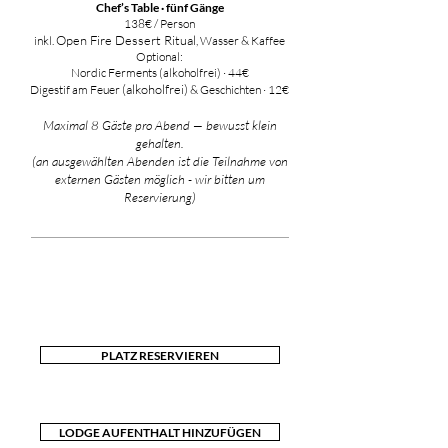
Chef’s Table · fünf Gänge
138€ / Person
Open Fire Dessert Ritual
inkl.
, Wasser & Kaffee
Optional:
Nordic Ferments (alkoholfrei) · 44€
(
alkoholfrei
)
Digestif am Feuer
& Geschichten · 12€
Maximal 8 Gäste pro Abend — bewusst klein
gehalten.
(an ausgewählten Abenden ist die Teilnahme von
externen Gästen möglich - wir bitten um
Reservierung)
PLATZ RESERVIEREN
LODGE AUFENTHALT HINZUFÜGEN