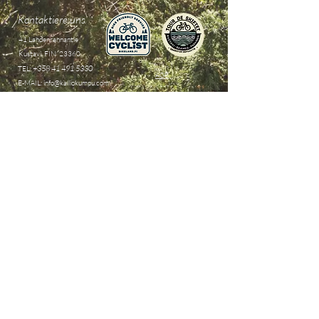
Kontaktiere uns
41 Lahdenrannantie
Kustavi, FIN 23360
+358 41 491 5330
TEL:
AGB
E-MAIL:
info@kalliokumpu.com
Oiva
Impressum &
Wir akzeptieren
Datenschutz
Debit- & Kreditkarte per
Stripe
& Barzahlung
Folge uns