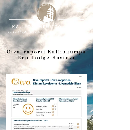
KALLIOKUMPU ECO LODGE
Curated Archipelago Experience
Oiva-raporti Kalliokumpu
Eco Lodge Kustavi