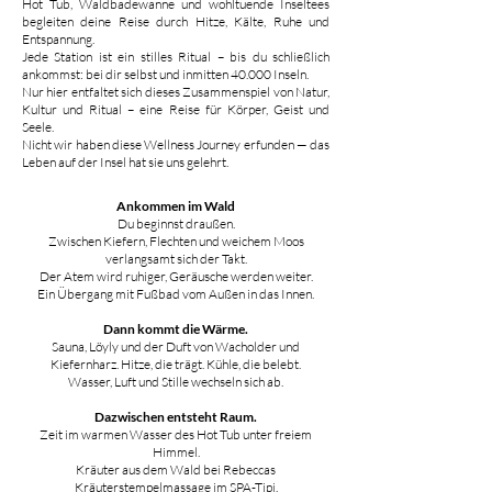
Hot Tub, Waldbadewanne und wohltuende Inseltees
begleiten deine Reise durch Hitze, Kälte, Ruhe und
Entspannung.
Jede Station ist ein stilles Ritual – bis du schließlich
ankommst: bei dir selbst und inmitten 40.000 Inseln.
Nur hier entfaltet sich dieses Zusammenspiel von Natur,
Kultur und Ritual – eine Reise für Körper, Geist und
Seele.
Nicht wir haben diese Wellness Journey erfunden — das
Leben auf der Insel hat sie uns gelehrt.
Ankommen im Wald
Du beginnst draußen.
Zwischen Kiefern, Flechten und weichem Moos
verlangsamt sich der Takt.
Der Atem wird ruhiger, Geräusche werden weiter.
Ein Übergang mit Fußbad vom Außen in das Innen.
Dann kommt die Wärme.
Sauna, Löyly und der Duft von Wacholder und
Kiefernharz. Hitze, die trägt. Kühle, die belebt.
Wasser, Luft und Stille wechseln sich ab.
Dazwischen entsteht Raum.
Zeit im warmen Wasser des Hot Tub unter freiem
Himmel.
Kräuter aus dem Wald bei Rebeccas
Kräuterstempelmassage im SPA-Tipi.