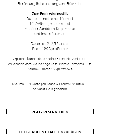
Berührung, Ruhe und langsame Rückkehr.
Zum Ende wird es still.
Du bleibst noch einen Moment.
Mit Wärme, mit dir selbst
Mit einer Sanddorn-Kelp-Maske.
und Inselkräutertee.
Dauer: ca. 2–2,5 Stunden
Preis: 180€ pro Person
Optional kannst du einzelne Elemente vertiefen:
Waldbaden 35 € · Sauna Yoga 35 € · Nordic Ferments 12 € ·
Sauna & Forest SPA privat 60 €
Maximal 2–4 Gäste pro Sauna & Forest SPA Ritual —
bewusst klein gehalten.
PLATZ RESERVIEREN
LODGEAUFENTHALT HINZUFÜGEN