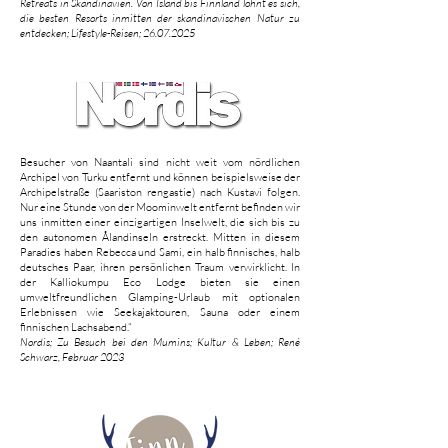
Retreats in Skandinavien. Von Island bis Finnland lohnt es sich,
die besten Resorts inmitten der skandinavischen Natur zu
entdecken; Lifestyle-Reisen; 26.07.2025
Besucher von Naantali sind nicht weit vom nördlichen
Archipel von Turku entfernt und können beispielsweise der
Archipelstraße (Saariston rengastie) nach Kustavi folgen.
Nur eine Stunde von der Moominwelt entfernt befinden wir
uns inmitten einer einzigartigen Inselwelt, die sich bis zu
den autonomen Ålandinseln erstreckt. Mitten in diesem
Paradies haben Rebecca und Sami, ein halb finnisches, halb
deutsches Paar, ihren persönlichen Traum verwirklicht. In
der Kalliokumpu Eco Lodge bieten sie einen
umweltfreundlichen Glamping-Urlaub mit optionalen
Erlebnissen wie Seekajaktouren, Sauna oder einem
finnischen Lachsabend.“
Nordis; Zu Besuch bei den Mumins; Kultur & Leben; René
Schwarz, Februar 2023