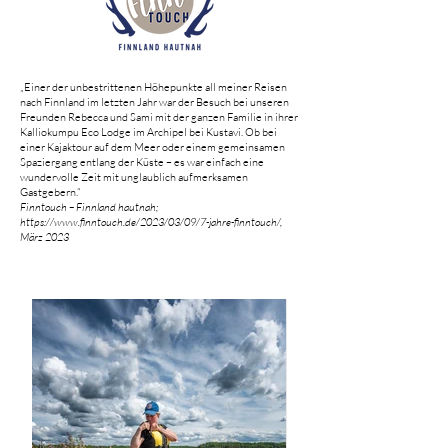
„Einer der unbestrittenen Höhepunkte all meiner Reisen
nach Finnland im letzten Jahr war der Besuch bei unseren
Freunden Rebecca und Sami mit der ganzen Familie in ihrer
Kalliokumpu Eco Lodge im Archipel bei Kustavi. Ob bei
einer Kajaktour auf dem Meer oder einem gemeinsamen
Spaziergang entlang der Küste – es war einfach eine
wundervolle Zeit mit unglaublich aufmerksamen
Gastgebern.“
Finntouch – Finnland hautnah;
https://www.finntouch.de/2023/03/09/7-jahre-finntouch/,
März 2023