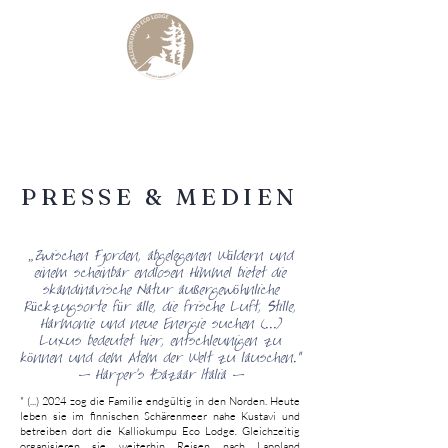
KALLIOKUMPU ECO LODGE
Curated Archipelago Experience
PRESSE & MEDIEN
„Zwischen Fjorden, abgelegenen Wäldern und
einem scheinbar endlosen Himmel bietet die
skandinavische Natur außergewöhnliche
Rückzugsorte für alle, die frische Luft, Stille,
Harmonie und neue Energie suchen (...)
Luxus bedeutet hier, entschleunigen zu
können und dem Atem der Welt zu lauschen.“
- Harper's Bazaar Italia -
" (...) 2024 zog die Familie endgültig in den Norden. Heute
leben sie im finnischen Schärenmeer nahe Kustavi und
betreiben dort die Kalliokumpu Eco Lodge
.
Gleichzeitig
organisieren sie weiterhin Reisen nach Lappland