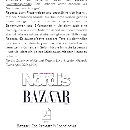
(
www.finnspirit.de
). Sami arbeitet unter anderem als
Naturcoach und Fotograf,
Rebecca plant Frauenreisen und beschäftigt sich intensiv
mit der finnischen Saunakultur. Bei ihren Reisen geht es
ihnen weniger um ein dichtes Programm als um
Begegnungen und Erfahrungen – vielleicht auch eine
Haltung, die aus ihrer früheren Arbeit im Theaterbereich
stammt. »Viele sind zuerst überwältigt von der Stille«, sagt
Rebecca. »Es dauert oft zwei oder drei Tage, bis sie wirklich
hier sind.« Erst dann beginne das, was sie ihren Gästen
vermitteln möchten: ein Gefühl für die finnische Lebensart
– und vielleicht ein kleines Stück davon mit nach Hause zu
nehmen.
Nordis; Zwischen Weite und Wagnis; Land & Leute; Michaela
Fuchs, April 2026 (3/26)
Bazaar | Eco Retreats in Scandinavia