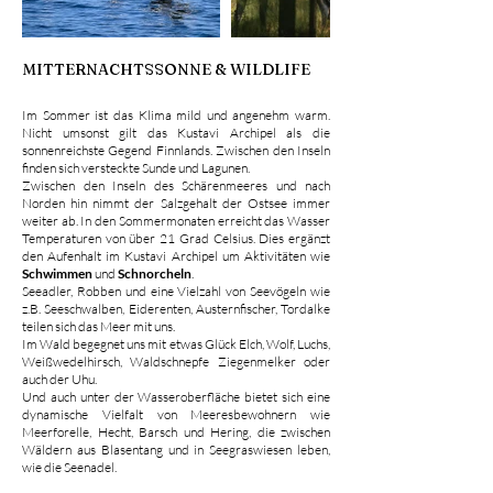
MITTERNACHTSSONNE & WILDLIFE
Im Sommer ist das Klima mild und angenehm warm.
Nicht umsonst gilt das Kustavi Archipel als die
sonnenreichste Gegend Finnlands. Zwischen den Inseln
finden sich versteckte Sunde und Lagunen.
Zwischen den Inseln des Schärenmeeres und nach
Norden hin nimmt der Salzgehalt der Ostsee immer
weiter ab. In den Sommermonaten erreicht das Wasser
Temperaturen von über 21 Grad Celsius. Dies ergänzt
den Aufenhalt im Kustavi Archipel um Aktivitäten wie
Schwimmen
und
Schnorcheln
.
Seeadler, Robben und eine Vielzahl von Seevögeln wie
z.B. Seeschwalben, Eiderenten, Austernfischer, Tordalke
teilen sich das Meer mit uns.
Im Wald begegnet uns mit etwas Glück Elch, Wolf, Luchs,
Weißwedelhirsch, Waldschnepfe Ziegenmelker oder
auch der Uhu.
Und auch unter der Wasseroberfläche bietet sich eine
dynamische Vielfalt von Meeresbewohnern wie
Meerforelle, Hecht, Barsch und Hering, die zwischen
Wäldern aus Blasentang und in Seegraswiesen leben,
wie die Seenadel.