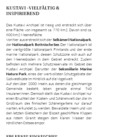
KUSTAVI -VIELFÄLTIG &
INSPIRIEREND
Das Kustavi Archipel ist riesig und erstreckt sich über
eine Fläche von insgesamt ca. 770 km2. Davon sind ca.
600 km2 Meeresfläche.
Von hier aus erstreckt sich der
Selkämeri Nationalpark
,
der
Nationalpark Bottnische See
. Der Nationalpark ist
der viertgrößte Nationalpark Finnlands und der erste
marine Nationalpark, dessen Schutzzone sich auch auf
den Meeresboden in dem Gebiet erstreckt. Zudem
befinden sich mehrere Schutzreservate im Gebiet des
Kustavi Archipel. Darunter der
Seksmiilarin Marine
Nature Park
, eines der wertvollsten Schutzgebiete der
Südwestküste im Hinblick auf die Vogelwelt.
Auf den über 2000 Inseln, aus denen die gleichnamige
Gemeinde besteht, leben gerade einmal 940
InsulanerInnen. Dennoch stellt das Kustavi Archipel nur
einen Bruchteil der Küsten- und Schärenwelt dar, die im
Großraum des finnischen Schärengartens nur darauf
warten, erkundet zu werden. Bewaldete Inseln und von
den letzten Gletschern der Eiszeit geschliffene Klippen
aus rotem Granit steigen dem klaren Wasser der
nördlichen Ostsee empor.
ERLEBNIS FINNISCHES