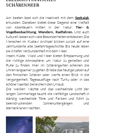
SCHÄRENMEER
Am besten lässt sich die Inselwelt mit dem
Seekajak
erkunden. Daneben bietet diese Gegend eine Vielfalt
von Abenteuern mitten in der Natur:
Tier- &
Vogelbeobachtung, Wandern, Radfahren.
Und auch
kulturell lassen sich viele Besonderheiten entdecken. Die
Menschen im Kustavi Archipel blicken zurück auf eine
Jahrhunderte alte Seefahrtsgeschichte. Bis heute leben
sie in tiefer Verbundenheit mit dem Meer.
Inseln, Küste, Wald und Meer bieten Entspannung und
die richtige Atmosphäre, um Natur zu genießen und
Ruhe zu finden. Hier im Schärengarten scheinen die
Uhren langsamer zu gehen. Erlebe das heutige Leben auf
den finnischen Schären oder werfe einen Blick in die
Vergangenheit. Tagesausflüge nach Turku oder in das
schöne Naantali bereichern den Urlaub.
Die 'weißen' Nächte und das wechselnde Licht der
langen Sommertage taucht die vielfältige Landschaft in
ständig wechselnde Töne und Farben und führt zu
beeindruckenden Sonnenuntergängen und
sternenklaren Nächten.