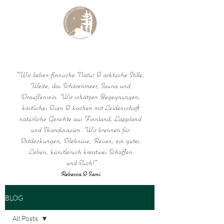
KALLIOKUMPU ECO LODGE
Curated Archipelago Experience
"Wir lieben finnische Natur & arktische Stille,
Weite, das Schärenmeer, Sauna und
Draußensein. Wir schätzen Begegnungen,
köstliches Essen & kochen mit Leidenschaft
natürliche Gerichte aus Finnland, Lappland
und Skandinavien. Wir brennen für
Entdeckungen, Erlebnisse, Reisen, ein gutes
Leben, künstlerisch kreatives Schaffen
und Euch!"
Rebecca & Sami
BLOG
All Posts