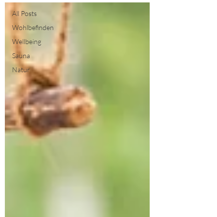
All Posts
Wohlbefinden
Wellbeing
Sauna
Natur