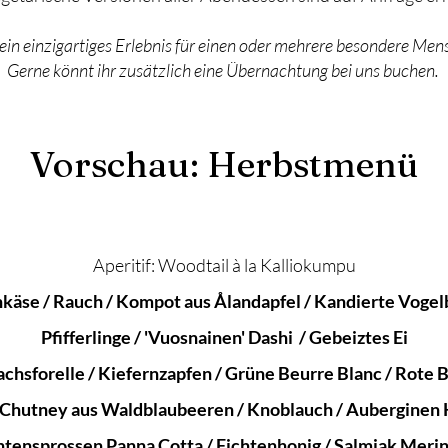
in einzigartiges Erlebnis für einen oder mehrere besondere Mens
Gerne könnt ihr zusätzlich eine Übernachtung bei uns buchen.
Vorschau: Herbstmenü
Aperitif: Woodtail à la Kalliokumpu
käse / Rauch / Kompot aus Ålandapfel / Kandierte Voge
Pfifferlinge / 'Vuosnainen' Dashi / Gebeiztes Ei
Lachsforelle / Kiefernzapfen / Grüne Beurre Blanc / Rote
/ Chutney aus Waldblaubeeren / Knoblauch / Auberginen 
htensprossen Panna Cotta / Fichtenhonig / Salmiak Meri