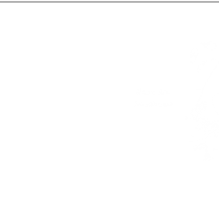
Unsere Adresse
Kont
41 Lahdenrannantie