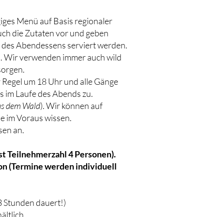
iges Menü auf Basis regionaler
euch die Zutaten vor und geben
 des Abendessens serviert werden.
n. Wir verwenden immer auch wild
sorgen.
r Regel um 18 Uhr und alle Gänge
es im Laufe des Abends zu.
aus dem Wald
). Wir können auf
se im Voraus wissen.
sen an.
st Teilnehmerzahl 4 Personen).
on (Termine werden individuell
3 Stunden dauert!)
ltlich.