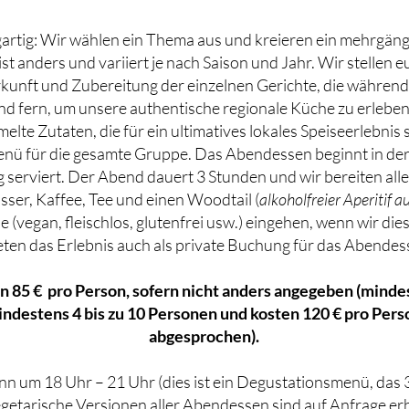
artig: Wir wählen ein Thema aus und kreieren ein mehrgäng
t anders und variiert je nach Saison und Jahr. Wir stellen 
unft und Zubereitung der einzelnen Gerichte, die während
 fern, um unsere authentische regionale Küche zu erlebe
lte Zutaten, die für ein ultimatives lokales Speiseerlebnis 
Menü für die gesamte Gruppe. Das Abendessen beginnt in de
ig serviert. Der Abend dauert 3 Stunden und wir bereiten all
ser, Kaffee, Tee und einen Woodtail (
alkoholfreier Aperitif 
vegan, fleischlos, glutenfrei usw.) eingehen, wenn wir die
eten das Erlebnis auch als private Buchung für das Abendes
 85 € pro Person, sofern nicht anders angegeben (minde
indestens 4 bis zu 10 Personen und kosten 120 € pro Pers
abgesprochen).
n um 18 Uhr – 21 Uhr (dies ist ein Degustationsmenü, das 
getarische Versionen aller Abendessen sind auf Anfrage erhä