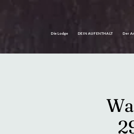
Die Lodge
DEIN AUFENTHALT
Der Ar
Wa
2