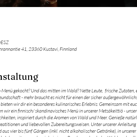
 OESZ
rannantie 41, 23360 Kustavi, Finnland
nstaltung
Menü gekocht? Und das mitten im Wald? Nette Leute, frische Zutaten, ei
eundschaft - mehr braucht es nicht für einen der sicher außergewöhnlich
ieten wir dir ein besonderes kulinarisches Erlebnis: Gemeinsam mit euc
 wir ein finnisch/ skandinavisches Menü in unserer Metsäkeittiö - unse
ichkeiten, inspiriert durch die Aromen von Wald und Meer. Genieße natürl
eatitionen und liebevollen Zubereitungsweisen. Unter unserer Anleitung
us vier bis fünf Gängen (inkl. nicht alkoholischer Getränke), in unsere