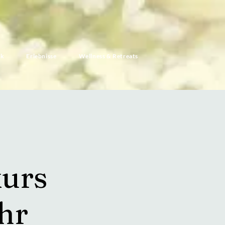
ik
Erlebnisse
Wellness & Retreats
urs
hr