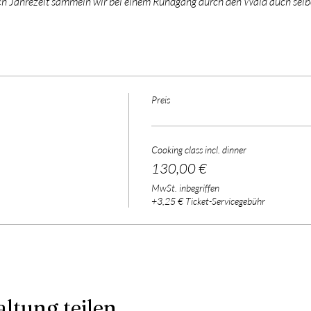
ch Jahrezeit sammeln wir bei einem Rundgang durch den Wald auch selb
Preis
Cooking class incl. dinner
130,00 €
MwSt. inbegriffen
+3,25 € Ticket-Servicegebühr
ltung teilen