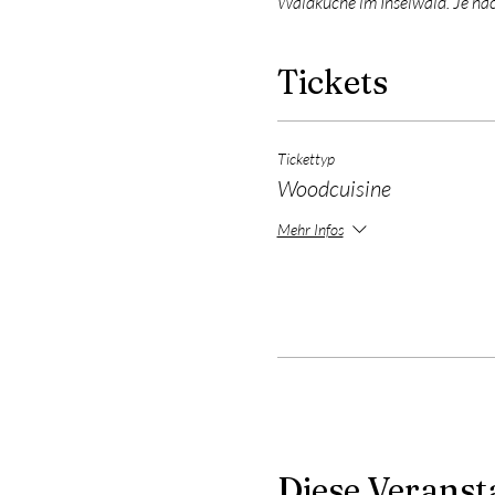
Waldküche im Inselwald. Je na
Tickets
Tickettyp
Woodcuisine
Mehr Infos
Diese Veransta