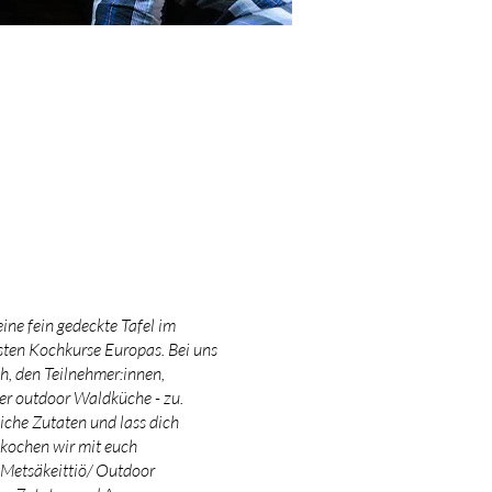
ne fein gedeckte Tafel im
sten Kochkurse Europas. Bei uns
h, den Teilnehmer:innen,
rer outdoor Waldküche - zu.
iche Zutaten und lass dich
 kochen wir mit euch
r Metsäkeittiö/ Outdoor