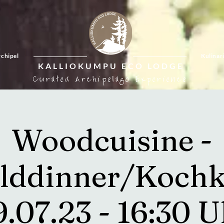
chipel
Kulinar
KALLIOKUMPU ECO LODGE
Curated Archipelago Experience
Woodcuisine -
lddinner/Kochk
9.07.23 - 16:30 U