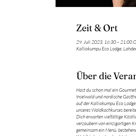
Zeit & Ort
29. Juli 2023, 16:30 – 21:00
Kalliokumpu Eco Lodge, Lahden
Über die Vera
Hast du schon mal ein Gourmet-
Inselwald und nordische Gastfr
auf der Kalliokumpu Eco Lodge b
unseres Waldkochkurses bereiten
Dich erwarten vielfältige Köstl
verzaubern von einzigartigen Kr
gemeinsam ein Menü, bestehend a