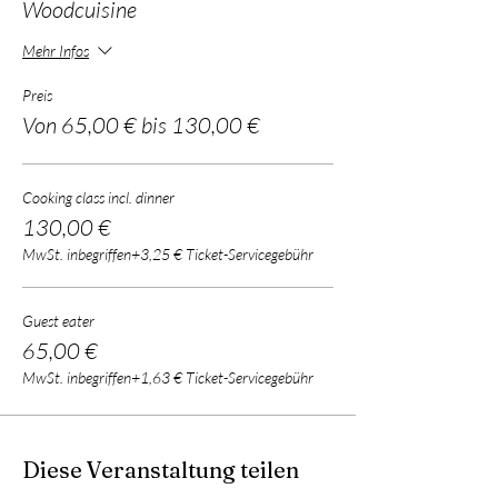
Woodcuisine
bestehend aus vier bis fünf Gängen (inkl. nicht
alkoholischer Getränke), in unserer Metsäkeittiö/
Mehr Infos
Outdoor Waldküche im Inselwald. Je nach
Jahrezeit sammeln wir bei einem Rundgang durch
Preis
den Wald auch selber Zutaten und Aromen.
Von 65,00 € bis 130,00 €
Cooking class incl. dinner
130,00 €
MwSt. inbegriffen
+3,25 € Ticket-Servicegebühr
Guest eater
65,00 €
MwSt. inbegriffen
+1,63 € Ticket-Servicegebühr
Diese Veranstaltung teilen