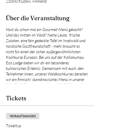
23360 Kustavi, Finnland
Über die Veranstaltung
Hast du schon mal ein Gourmet-Menü gekocht?
Und das mitten im Wald? Nette Leute, frische
Zutaten, eine fein gedeckte Tafel im Inselwald und
nordische Gastfreundschaft - mehr braucht es
nicht für einen der sicher außergewöhnlichsten
Kochkurse Europas. Bei uns auf der Kalliokumpu
Eco Lodge bieten wir dir ein besonderes
kulinarisches Erlebnis: Gemeinsam mit euch, den
Teilnehmer:innen, unseres Waldkochkurses bereiten
wir ein finnisch/ skandinavisches Menü in unserer
Metsäkeittiö - unserer outdoor Waldküche - zu (es
besteht auch die Möglichkeit als Gastesser an der
Veranstaltung teilzunehmen).
Tickets
Dich erwarten vielfältige Köstlichkeiten, inspiriert
durch die Aromen von Wald und Meer. Genieße
natürliche Zutaten und lass dich verzaubern von
Verkauf beendet
einzigartigen Kreatitionen und liebevollen
Zubereitungsweisen. Unter unserer Anleitung
Tickettyp
kochen wir mit euch gemeinsam ein Menü,