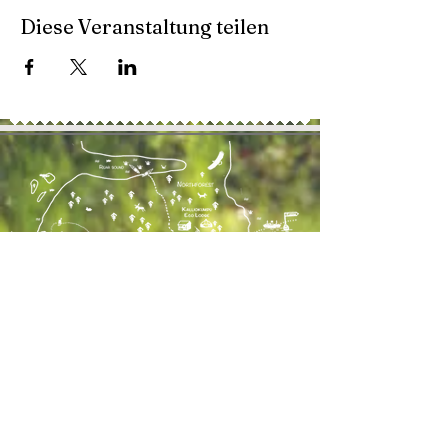
Diese Veranstaltung teilen
Kontaktiere uns
41 Lahdenrannantie
Kustavi, FIN 23360
+358 41 491 5330
TEL:
AGB
E-MAIL:
info@kalliokumpu.com