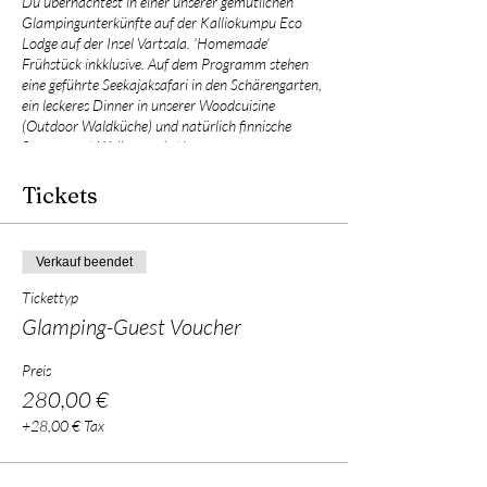
Du übernachtest in einer unserer gemütlichen
Glampingunterkünfte auf der Kalliokumpu Eco
Lodge auf der Insel Vartsala. 'Homemade'
Frühstück inkklusive. Auf dem Programm stehen
eine geführte Seekajaksafari in den Schärengarten,
ein leckeres Dinner in unserer Woodcuisine
(Outdoor Waldküche) und natürlich finnische
Sauna samt Wellnesspaket!
Tickets
Verkauf beendet
Tickettyp
Glamping-Guest Voucher
Preis
280,00 €
+28,00 € Tax