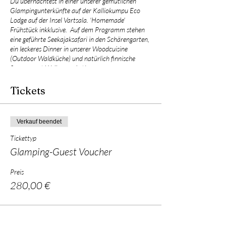
Du übernachtest in einer unserer gemütlichen
Glampingunterkünfte auf der Kalliokumpu Eco
Lodge auf der Insel Vartsala. 'Homemade'
Frühstück inkklusive. Auf dem Programm stehen
eine geführte Seekajaksafari in den Schärengarten,
ein leckeres Dinner in unserer Woodcuisine
(Outdoor Waldküche) und natürlich finnische
Sauna samt Wellnesspaket!
Tickets
Verkauf beendet
Tickettyp
Glamping-Guest Voucher
Preis
280,00 €