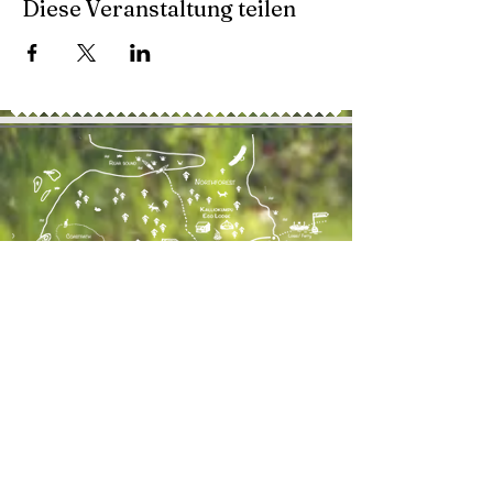
Diese Veranstaltung teilen
Kontaktiere uns
41 Lahdenrannantie
Kustavi, FIN 23360
+358 41 491 5330
TEL:
AGB
E-MAIL:
info@kalliokumpu.com
Oiva