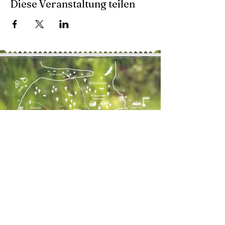
Diese Veranstaltung teilen
Kontaktiere uns
41 Lahdenrannantie
Kustavi, FIN 23360
+358 41 491 5330
TEL:
AGB
E-MAIL:
info@kalliokumpu.com
Oiva