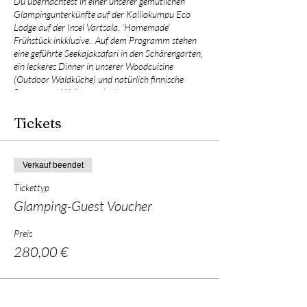
Du übernachtest in einer unserer gemütlichen
Glampingunterkünfte auf der Kalliokumpu Eco
Lodge auf der Insel Vartsala. 'Homemade'
Frühstück inkklusive. Auf dem Programm stehen
eine geführte Seekajaksafari in den Schärengarten,
ein leckeres Dinner in unserer Woodcuisine
(Outdoor Waldküche) und natürlich finnische
Sauna samt Wellnesspaket!
Tickets
Verkauf beendet
Tickettyp
Glamping-Guest Voucher
Preis
280,00 €