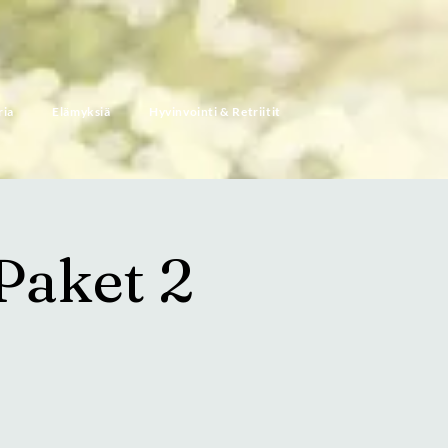
ria
Elämyksiä
Hyvinvointi & Retriitit
Paket 2