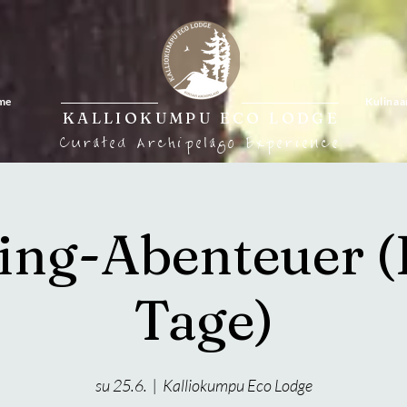
me
Kulinaa
KALLIOKUMPU
ECO LODGE
Curated Archipelago Experience
ng-Abenteuer (
Tage)
su 25.6.
  |  
Kalliokumpu Eco Lodge