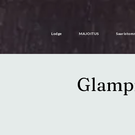
Lodge
MAJOITUS
Saaristom
Glampi