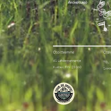
Osoitteemme
Ota 
41 Lahdenrannantie
TEL:
Kustavi, FIN 23360
SÄH