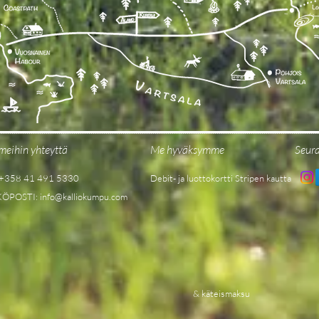
meihin yhteyttä
Me hyväksymme
Seur
 +358 41 491 5330
Debit- ja luottokortti Stripen kautta
KÖPOSTI:
info@kalliokumpu.com
& käteismaksu