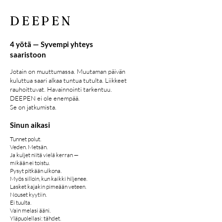
DEEPEN
4 yötä — Syvempi yhteys
saaristoon
Jotain on muuttumassa. Muutaman päivän
kuluttua saari alkaa tuntua tutulta. Liikkeet
rauhoittuvat. Havainnointi tarkentuu.
DEEPEN ei ole enempää.
Se on jatkumista.
Sinun aikasi
Tunnet polut.
Veden. Metsän.
Ja kuljet niitä vielä kerran —
mikään ei toistu.
Pysyt pitkään ulkona.
Myös silloin, kun kaikki hiljenee.
Lasket kajakin pimeään veteen.
Nouset kyytiin.
Ei tuulta.
Vain melasi ääni.
Yläpuolellasi: tähdet.