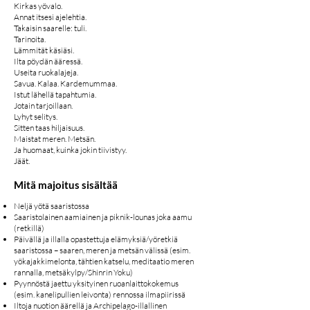
Kirkas yövalo.
Annat itsesi ajelehtia.
Takaisin saarelle: tuli.
Tarinoita.
Lämmität käsiäsi.
Ilta pöydän ääressä.
Useita ruokalajeja.
Savua. Kalaa. Kardemummaa.
Istut lähellä tapahtumia.
Jotain tarjoillaan.
Lyhyt selitys.
Sitten taas hiljaisuus.
Maistat meren. Metsän.
Ja huomaat, kuinka jokin tiivistyy.
Jäät.
Mitä majoitus sisältää
Neljä yötä saaristossa
Saaristolainen aamiainen ja piknik-lounas joka aamu
(retkillä)
Päivällä ja illalla opastettuja elämyksiä/yöretkiä
saaristossa – saaren, meren ja metsän välissä (esim.
yökajakkimelonta, tähtien katselu, meditaatio meren
rannalla, metsäkylpy/Shinrin Yoku)
Pyynnöstä jaettu yksityinen ruoanlaittokokemus
(esim. kanelipullien leivonta) rennossa ilmapiirissä
Iltoja nuotion äärellä ja Archipelago-illallinen