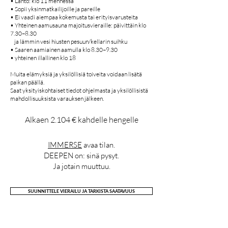
• Lähtö: klo 11 mennessä
• Sopii yksinmatkailijoille ja pareille
• Ei vaadi aiempaa kokemusta tai erityisvarusteita
• Yhteinen aamusauna majoitusvieraille: päivittäin klo
7.30–8.30
ja lämmin vesi hiusten pesuun/kellarin suihku
• Saaren aamiainen aamulla klo 8.30–9.30
• yhteinen illallinen klo 18
Muita elämyksiä ja yksilöllisiä toiveita voidaan lisätä
paikan päällä.
Saat yksityiskohtaiset tiedot ohjelmasta ja yksilöllisistä
mahdollisuuksista varauksen jälkeen.
Alkaen 2.104 € kahdelle hengelle
IMMERSE
avaa tilan.
DEEPEN on: sinä pysyt.
Ja jotain muuttuu.
SUUNNITTELE VIERAILU JA TARKISTA SAATAVUUS