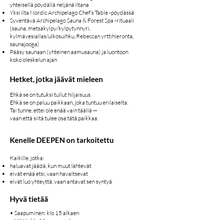
yhteisellä pöydällä neljänä iltana
Yksi ilta Nordic Archipelago Chef’s Table -pöydässä
Syventävä Archipelago Sauna & Forest Spa -rituaali
(sauna, metsäkylpy/kylpytynnyri,
kylmävesiallas/ulkosuihku, Rebeccan yrttihieronta,
saunajooga)
Pääsy saunaan (yhteinen aamusauna) ja luontoon
koko oleskelun ajan
Hetket, jotka jäävät mieleen
Ehkä se on tutuksi tullut hiljaisuus.
Ehkä se on paluu paikkaan, joka tuntuu erilaiselta.
Tai tunne, ettei ole enää vain täällä —
vaan että siitä tulee osa tätä paikkaa.
Kenelle DEEPEN on tarkoitettu
Kaikille, jotka:
haluavat jäädä, kun muut lähtevät
eivät enää etsi, vaan havaitsevat
eivät luo yhteyttä, vaan antavat sen syntyä
Hyvä tietää
• Saapuminen: klo 15 alkaen