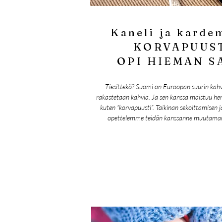
Kaneli ja kard
KORVAPUUST
OPI HIEMAN S
Tiesittekö? Suomi on Euroopan suurin kah
rakastetaan kahvia. Ja sen kanssa maistuu her
kuten ”korvapuusti”. Taikinan sekoittamisen 
opettelemme teidän kanssanne muutaman 