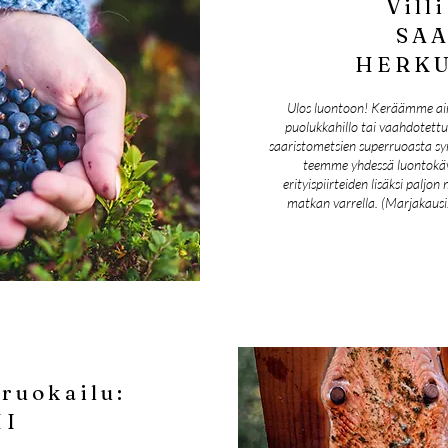
Vill
SA
HERKU
Ulos luontoon! Keräämme aine
puolukkahillo tai vaahdotett
saaristometsien superruoasta syn
teemme yhdessä luontokäv
erityispiirteiden lisäksi paljo
matkan varrella. (Marjakausi:
ruokailu:
HI