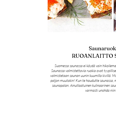
Saunaruoka
RUOANLAITTO 
Suomessa saunassa ei käydä vain hikoilema
Saunassa valmistettavia ruokia ovat tyypillise
valmistetaan saunan uunin kuumilla kivillä. Mu
paljon muutakin! Kun te haudutte saunassa, 
saunapalan. Ainutlaatuinen kulinaarinen sau
varmasti unohda niin