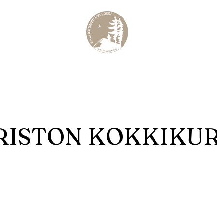
me
Kulinaa
KALLIOKUMPU
ECO LODGE
Curated Archipelago Experience
RISTON KOKKIKUR