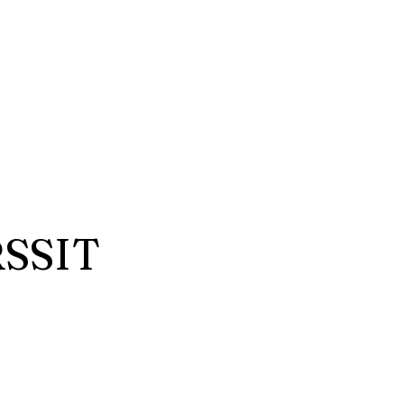
ria
Elämyksiä
Hyvinvointi & Retriitit
SSIT