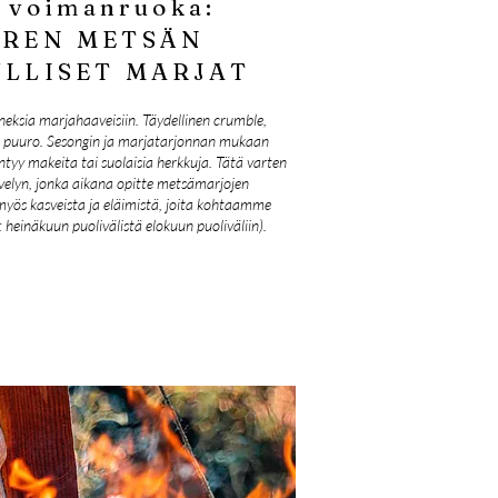
i voimanruoka:
AREN METSÄN
LLISET MARJAT
ksia marjahaaveisiin. Täydellinen crumble,
u puuro. Sesongin ja marjatarjonnan mukaan
tyy makeita tai suolaisia herkkuja. Tätä varten
elyn, jonka aikana opitte metsämarjojen
n myös kasveista ja eläimistä, joita kohtaamme
 heinäkuun puolivälistä elokuun puoliväliin).