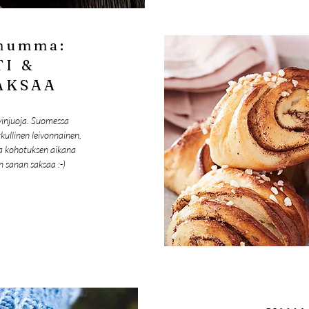
emumma:
I &
AKSAA
vinjuoja. Suomessa
kullinen leivonnainen,
ja kohotuksen aikana
sanan saksaa :-)