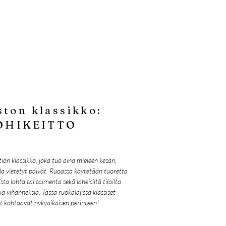
ston klassikko:
OHIKEITTO
iön klassikko, joka tuo aina mieleen kesän,
a vietetyt päivät. Ruoassa käytetään tuoretta
sta lohta tai taimenta sekä läheisiltä tiloilta
siä vihanneksia. Tässä ruokalajissa klassiset
t kohtaavat nykyaikaisen perinteen!