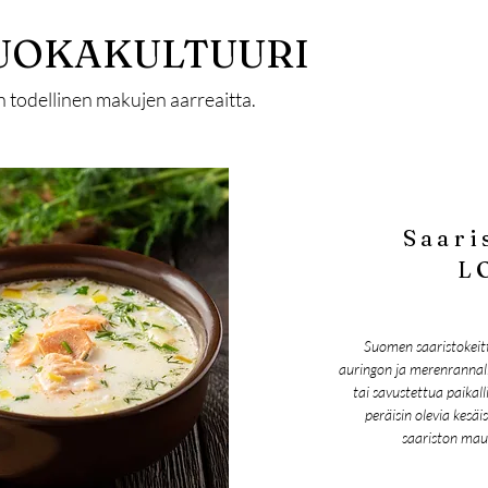
UOKAKULTUURI
n todellinen makujen aarreaitta.
Saari
L
Suomen saaristokeitt
auringon ja merenrannall
tai savustettua paikalli
peräisin olevia kesäi
saariston mau