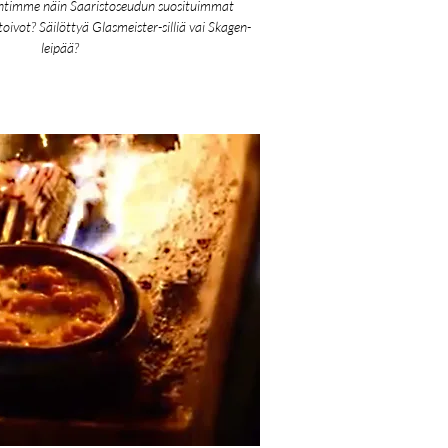
oihtimme näin Saaristoseudun suosituimmat
toivot? Säilöttyä Glasmeister-silliä vai Skagen-
leipää?