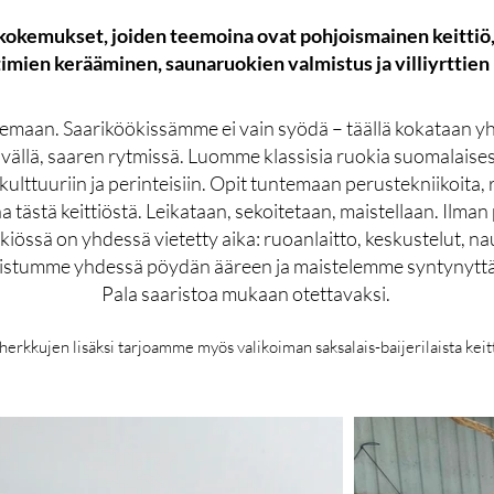
okemukset, joiden teemoina ovat pohjoismainen keittiö, l
imien kerääminen, saunaruokien valmistus ja villiyrttie
aan. Saariköökissämme ei vain syödä – täällä kokataan yh
vällä, saaren rytmissä. Luomme klassisia ruokia suomalaises
lttuuriin ja perinteisiin. Opit tuntemaan perustekniikoita, r
tästä keittiöstä. Leikataan, sekoitetaan, maistellaan. Ilman p
kiössä on yhdessä vietetty aika: ruoanlaitto, keskustelut, na
istumme yhdessä pöydän ääreen ja maistelemme syntynyttä 
Pala saaristoa mukaan otettavaksi.
rkkujen lisäksi tarjoamme myös valikoiman saksalais-baijerilaista keitti