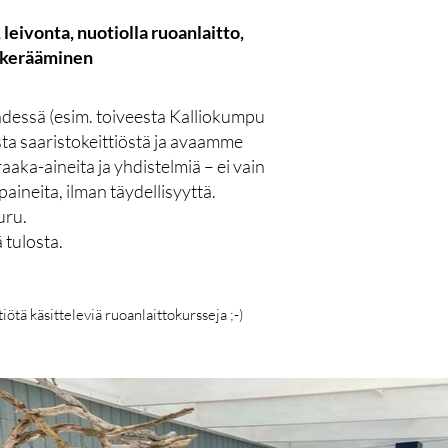
eivonta, nuotiolla ruoanlaitto,
n kerääminen
dessä (esim. toiveesta Kalliokumpu
ta saaristokeittiöstä ja avaamme
aaka-aineita ja yhdistelmiä – ei vain
aineita, ilman täydellisyyttä.
uru.
tulosta.
ötä käsitteleviä ruoanlaittokursseja ;-)