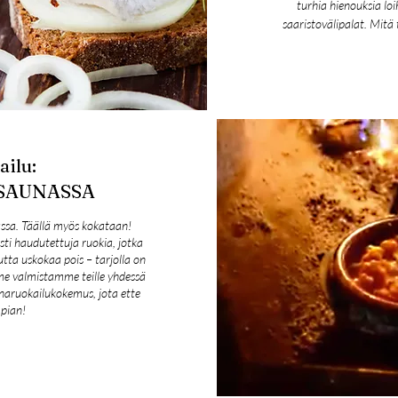
turhia hienouksia l
saaristovälipalat. Mitä 
ilu:
SAUNASSA
ssa. Täällä myös kokataan!
sti haudutettuja ruokia, jotka
tta uskokaa pois – tarjolla on
me valmistamme teille yhdessä
naruokailukokemus, jota ette
 pian!