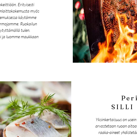
eittiöön. Erityisesti
oanlaittokokemusta myös
okemuksessa käytämme
hermojamme. Ruokailun
ytyttämällä tulen.
hi ja luomme maukkaan
Per
SILLI
Yksinkertaisuus on usein 
arvostetaan ruoan aitoa 
raaka-aineet yhdistetä