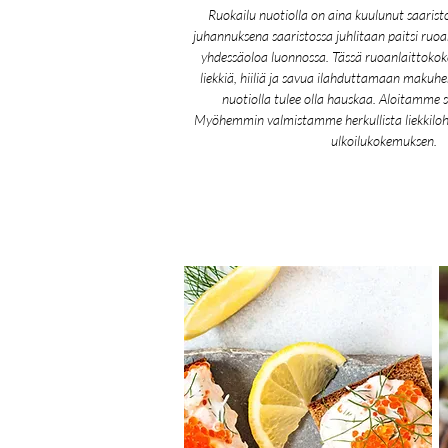
Ruokailu nuotiolla on aina kuulunut saaristok
juhannuksena saaristossa juhlitaan paitsi ru
yhdessäoloa luonnossa. Tässä ruoanlaittok
liekkiä, hiiliä ja savua ilahduttamaan maku
nuotiolla tulee olla hauskaa. Aloitamme s
Myöhemmin valmistamme herkullista liekkilo
ulkoilukokemuksen.